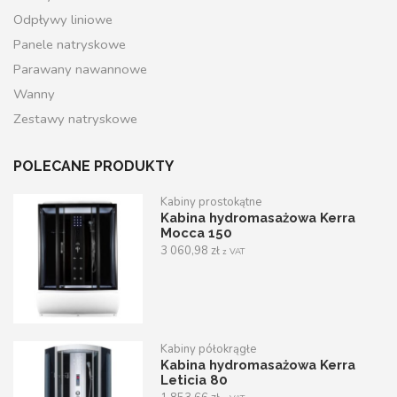
Odpływy liniowe
Panele natryskowe
Parawany nawannowe
Wanny
Zestawy natryskowe
POLECANE PRODUKTY
Kabiny prostokątne
Kabina hydromasażowa Kerra
Mocca 150
3 060,98
zł
z VAT
Kabiny półokrągłe
Kabina hydromasażowa Kerra
Leticia 80