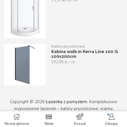
1 137,40
zł
z VAT
Kabiny prysznicowe
Kabina walk-in Kerra Line 100 G
100x200cm
592,68
zł
z VAT
Copyright © 2026
Łazienka z pomysłem.
Kompleksowe
wyposażenie łazienek – kabiny prysznicowe, wanny,
0
umywalki i armatura sanitarna w nowoczesnym wydaniu.
Strona główna
Sklep
Koszyk
Zaloguj