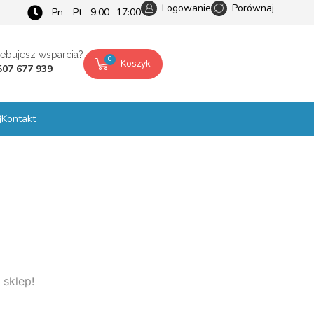
Logowanie
Porównaj
Pn - Pt 9:00 -17:00
zebujesz wsparcia?
0
Koszyk
507 677 939
Kontakt
 sklep!