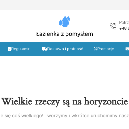
st
Potr
+48 
Regulamin
Dostawa i płatność
Promocje
Wielkie rzeczy są na horyzoncie
e się coś wielkiego! Tworzymy i wkrótce uruchomimy nasz