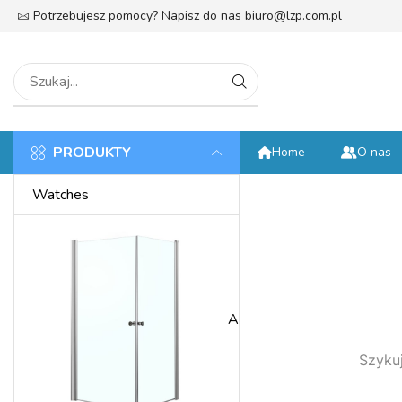
Potrzebujesz pomocy? Napisz do nas
biuro@lzp.com.pl
tek
PRODUKTY
Home
O nas
Watches
Anniversary
Szykuj