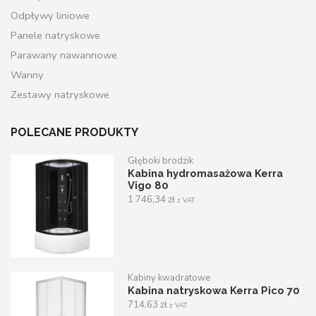
Odpływy liniowe
Panele natryskowe
Parawany nawannowe
Wanny
Zestawy natryskowe
POLECANE PRODUKTY
Głęboki brodzik
Kabina hydromasażowa Kerra
Vigo 80
1 746,34
zł
z VAT
Kabiny kwadratowe
Kabina natryskowa Kerra Pico 70
714,63
zł
z VAT