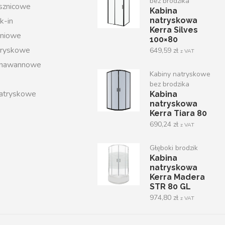
bez brodzika
ysznicowe
Kabina
k-in
natryskowa
Kerra Silves
iniowe
100×80
tryskowe
649,59
zł
z VAT
 nawannowe
Kabiny natryskowe
bez brodzika
atryskowe
Kabina
natryskowa
Kerra Tiara 80
690,24
zł
z VAT
Głęboki brodzik
Kabina
natryskowa
Kerra Madera
STR 80 GL
974,80
zł
z VAT