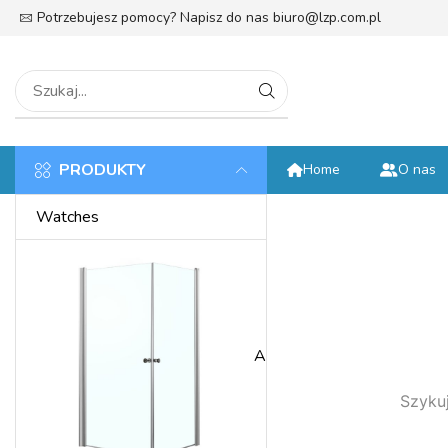
Potrzebujesz pomocy? Napisz do nas
biuro@lzp.com.pl
tek
PRODUKTY
Home
O nas
Watches
Anniversary
Szykuj