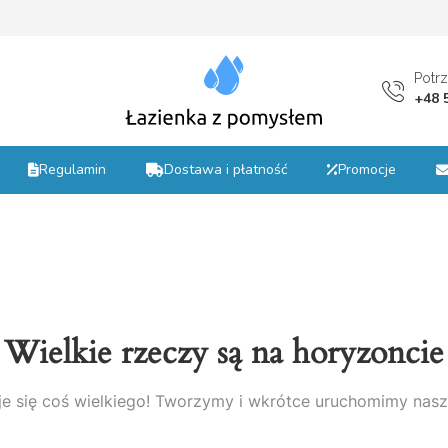
st
Potr
+48 
Regulamin
Dostawa i płatność
Promocje
Wielkie rzeczy są na horyzoncie
e się coś wielkiego! Tworzymy i wkrótce uruchomimy nasz