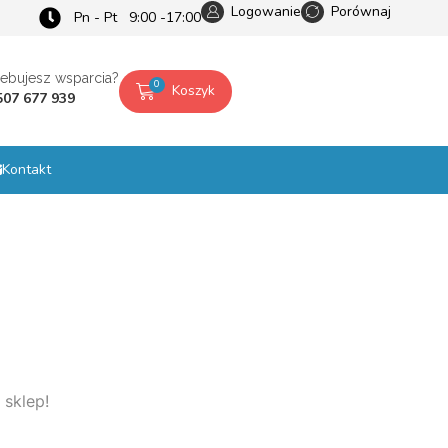
Logowanie
Porównaj
Pn - Pt 9:00 -17:00
zebujesz wsparcia?
0
Koszyk
507 677 939
Kontakt
 sklep!