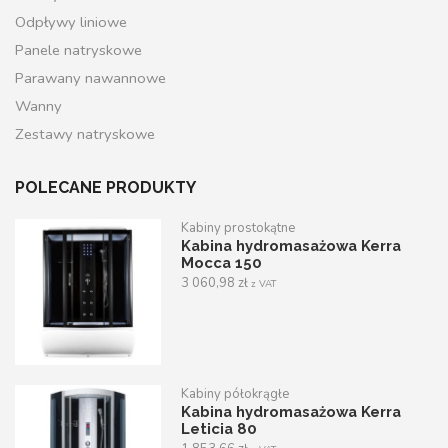
Odpływy liniowe
Panele natryskowe
Parawany nawannowe
Wanny
Zestawy natryskowe
POLECANE PRODUKTY
Kabiny prostokątne
Kabina hydromasażowa Kerra
Mocca 150
3 060,98
zł
z VAT
Kabiny półokrągłe
Kabina hydromasażowa Kerra
Leticia 80