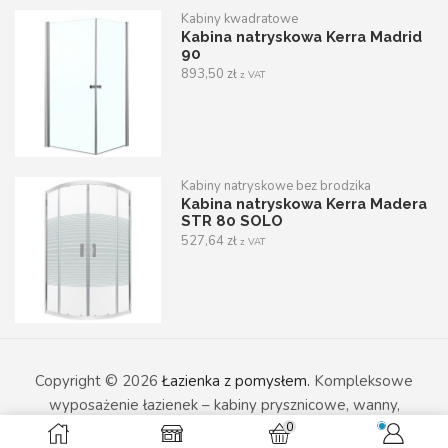
Kabiny kwadratowe
Kabina natryskowa Kerra Madrid
90
893,50
zł
z VAT
Kabiny natryskowe bez brodzika
Kabina natryskowa Kerra Madera
STR 80 SOLO
527,64
zł
z VAT
Copyright © 2026
Łazienka z pomysłem.
Kompleksowe
wyposażenie łazienek – kabiny prysznicowe, wanny,
0
umywalki i armatura sanitarna w nowoczesnym wydaniu.