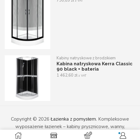
730,89
zł
z VAT
Kabiny natryskowe z brodzikiem
Kabina natryskowa Kerra Classic
90 black + bateria
1 462,60
zł
z VAT
Copyright © 2026
Łazienka z pomysłem.
Kompleksowe
wyposażenie łazienek – kabiny prysznicowe, wanny,
0
umywalki i armatura sanitarna w nowoczesnym wydaniu.