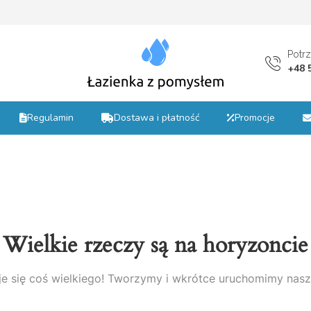
st
Potr
+48 
Regulamin
Dostawa i płatność
Promocje
Wielkie rzeczy są na horyzoncie
e się coś wielkiego! Tworzymy i wkrótce uruchomimy nasz