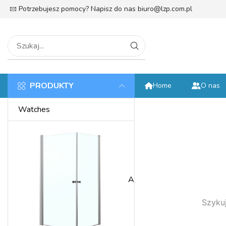
Potrzebujesz pomocy? Napisz do nas
biuro@lzp.com.pl
tek
PRODUKTY
Home
O nas
Watches
Anniversary
Szykuj