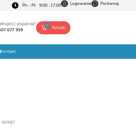
Logowanie
Porównaj
Pn - Pt 9:00 -17:00
zebujesz wsparcia?
0
Koszyk
507 677 939
Kontakt
 sklep!