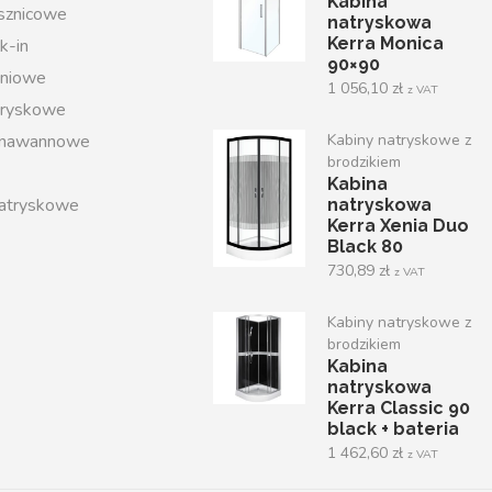
Kabina
ysznicowe
natryskowa
Kerra Monica
k-in
90×90
iniowe
1 056,10
zł
z VAT
tryskowe
 nawannowe
Kabiny natryskowe z
brodzikiem
Kabina
atryskowe
natryskowa
Kerra Xenia Duo
Black 80
730,89
zł
z VAT
Kabiny natryskowe z
brodzikiem
Kabina
natryskowa
Kerra Classic 90
black + bateria
1 462,60
zł
z VAT