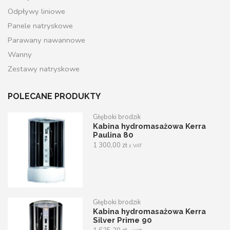
Odpływy liniowe
Panele natryskowe
Parawany nawannowe
Wanny
Zestawy natryskowe
POLECANE PRODUKTY
Głęboki brodzik
Kabina hydromasażowa Kerra
Paulina 80
1 300,00
zł
z VAT
Głęboki brodzik
Kabina hydromasażowa Kerra
Silver Prime 90