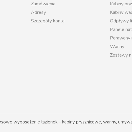
Zamówienia
Kabiny pr
Adresy
Kabiny wal
Szczegóły konta
Odpływy l
Panele na
Parawany
Wanny
Zestawy n
owe wyposażenie łazienek – kabiny prysznicowe, wanny, umywal