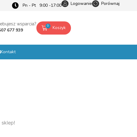
Logowanie
Porównaj
Pn - Pt 9:00 -17:00
zebujesz wsparcia?
0
Koszyk
507 677 939
Kontakt
 sklep!