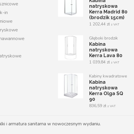
Kabina
ysznicowe
natryskowa
Kerra Madrid 80
k-in
(brodzik 15cm)
iniowe
1 202,44
zł
z VAT
tryskowe
 nawannowe
Głęboki brodzik
Kabina
natryskowa
atryskowe
Kerra Lava 80
1 039,84
zł
z VAT
Kabiny kwadratowe
Kabina
natryskowa
Kerra Olga SQ
90
836,59
zł
z VAT
ki i armatura sanitarna w nowoczesnym wydaniu.