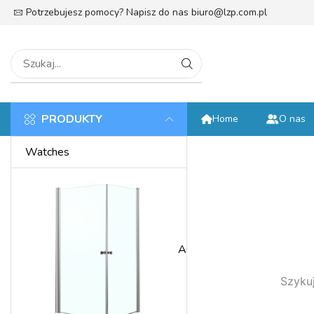
Potrzebujesz pomocy? Napisz do nas
biuro@lzp.com.pl
tek
PRODUKTY
Home
O nas
Watches
Anniversary
Szykuj