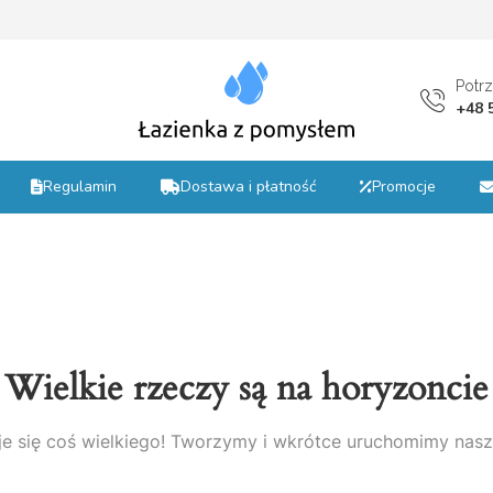
st
Potr
+48 
Regulamin
Dostawa i płatność
Promocje
Wielkie rzeczy są na horyzoncie
e się coś wielkiego! Tworzymy i wkrótce uruchomimy nasz