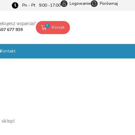
Logowanie
Porównaj
Pn - Pt 9:00 -17:00
zebujesz wsparcia?
0
Koszyk
507 677 939
Kontakt
 sklep!