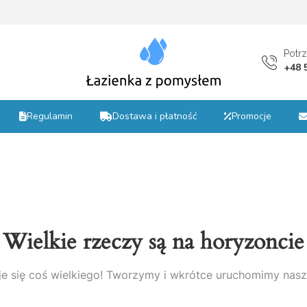
st
Potr
+48 
Regulamin
Dostawa i płatność
Promocje
Wielkie rzeczy są na horyzoncie
e się coś wielkiego! Tworzymy i wkrótce uruchomimy nasz