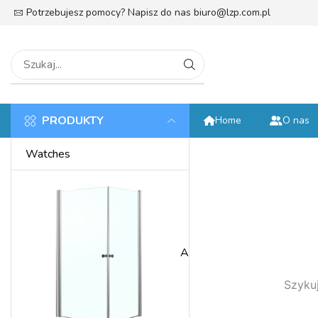
Potrzebujesz pomocy? Napisz do nas
biuro@lzp.com.pl
tek
PRODUKTY
Home
O nas
Watches
Anniversary
Szykuj