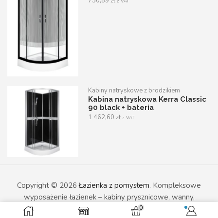
730,89
zł
z VAT
Kabiny natryskowe z brodzikiem
Kabina natryskowa Kerra Classic
90 black + bateria
1 462,60
zł
z VAT
Copyright © 2026
Łazienka z pomysłem.
Kompleksowe
wyposażenie łazienek – kabiny prysznicowe, wanny,
0
umywalki i armatura sanitarna w nowoczesnym wydaniu.