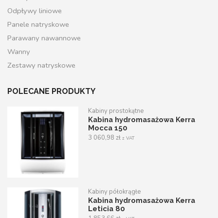
Odpływy liniowe
Panele natryskowe
Parawany nawannowe
Wanny
Zestawy natryskowe
POLECANE PRODUKTY
Kabiny prostokątne
Kabina hydromasażowa Kerra
Mocca 150
3 060,98
zł
z VAT
Kabiny półokrągłe
Kabina hydromasażowa Kerra
Leticia 80