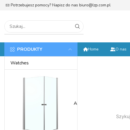
Potrzebujesz pomocy? Napisz do nas
biuro@lzp.com.pl
tek
PRODUKTY
Home
O nas
Watches
Anniversary
Szykuj