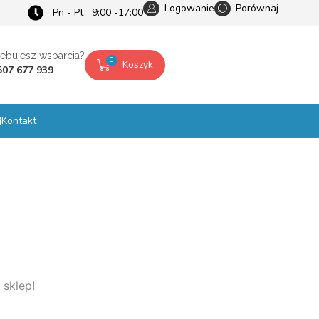
Logowanie
Porównaj
Pn - Pt 9:00 -17:00
zebujesz wsparcia?
0
Koszyk
507 677 939
Kontakt
 sklep!