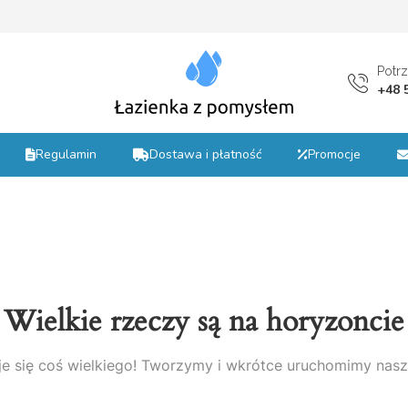
st
Potr
+48 
Regulamin
Dostawa i płatność
Promocje
Wielkie rzeczy są na horyzoncie
e się coś wielkiego! Tworzymy i wkrótce uruchomimy nasz