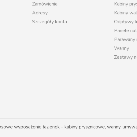
Zamówienia
Kabiny pr
Adresy
Kabiny wal
Szczegóły konta
Odpływy l
Panele na
Parawany
Wanny
Zestawy n
owe wyposażenie łazienek – kabiny prysznicowe, wanny, umywal