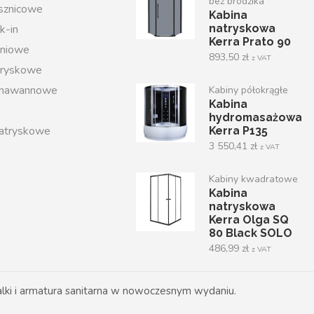
bez brodzika
ysznicowe
Kabina
k-in
natryskowa
Kerra Prato 90
iniowe
893,50
zł
z VAT
tryskowe
 nawannowe
Kabiny półokrągłe
Kabina
hydromasażowa
atryskowe
Kerra P135
3 550,41
zł
z VAT
Kabiny kwadratowe
Kabina
natryskowa
Kerra Olga SQ
80 Black SOLO
486,99
zł
z VAT
ki i armatura sanitarna w nowoczesnym wydaniu.