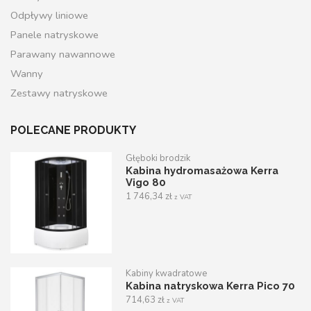
Odpływy liniowe
Panele natryskowe
Parawany nawannowe
Wanny
Zestawy natryskowe
POLECANE PRODUKTY
Głęboki brodzik
Kabina hydromasażowa Kerra
Vigo 80
1 746,34
zł
z VAT
Kabiny kwadratowe
Kabina natryskowa Kerra Pico 70
714,63
zł
z VAT