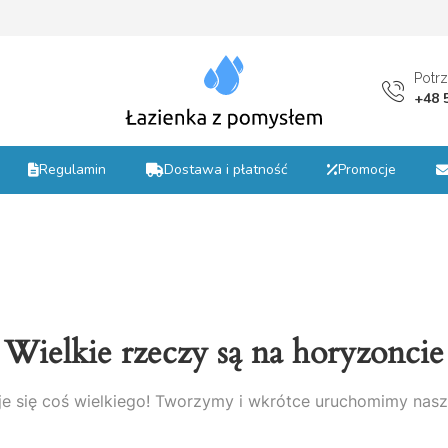
st
Potr
+48 
Regulamin
Dostawa i płatność
Promocje
Wielkie rzeczy są na horyzoncie
e się coś wielkiego! Tworzymy i wkrótce uruchomimy nasz