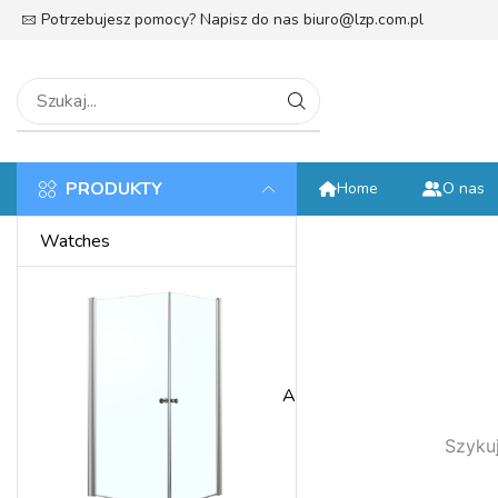
Potrzebujesz pomocy? Napisz do nas
biuro@lzp.com.pl
tek
PRODUKTY
Home
O nas
Watches
Anniversary
Szykuj