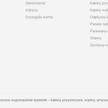
Zamówienia
Kabiny pr
Adresy
Kabiny wal
Szczegóły konta
Odpływy l
Panele na
Parawany
Wanny
Zestawy n
owe wyposażenie łazienek – kabiny prysznicowe, wanny, umywal