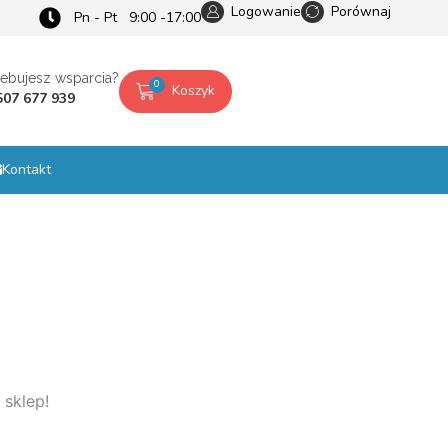
Logowanie
Porównaj
Pn - Pt 9:00 -17:00
zebujesz wsparcia?
0
Koszyk
507 677 939
Kontakt
 sklep!