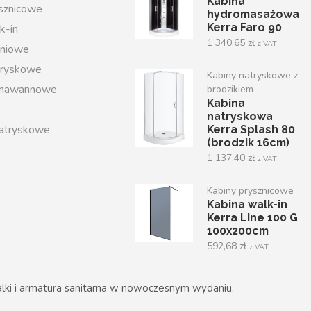
Kabina
ysznicowe
hydromasażowa
Kerra Faro 90
k-in
1 340,65
zł
z VAT
iniowe
tryskowe
Kabiny natryskowe z
 nawannowe
brodzikiem
Kabina
natryskowa
atryskowe
Kerra Splash 80
(brodzik 16cm)
1 137,40
zł
z VAT
Kabiny prysznicowe
Kabina walk-in
Kerra Line 100 G
100x200cm
592,68
zł
z VAT
ki i armatura sanitarna w nowoczesnym wydaniu.