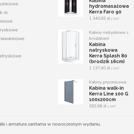
Kabina
ysznicowe
hydromasażowa
Kerra Faro 90
k-in
1 340,65
zł
z VAT
iniowe
tryskowe
Kabiny natryskowe z
 nawannowe
brodzikiem
Kabina
natryskowa
atryskowe
Kerra Splash 80
(brodzik 16cm)
1 137,40
zł
z VAT
Kabiny prysznicowe
Kabina walk-in
Kerra Line 100 G
100x200cm
592,68
zł
z VAT
ki i armatura sanitarna w nowoczesnym wydaniu.