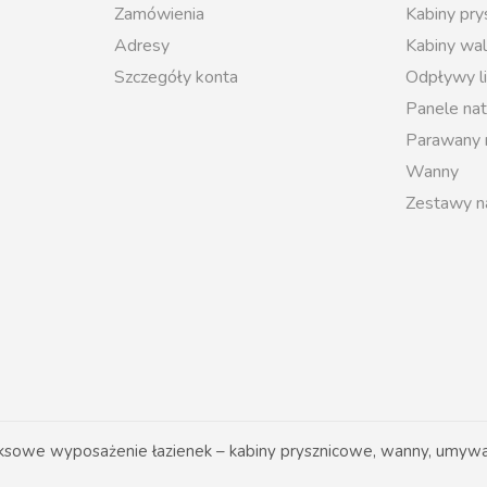
Zamówienia
Kabiny pr
Adresy
Kabiny wal
Szczegóły konta
Odpływy l
Panele na
Parawany
Wanny
Zestawy n
owe wyposażenie łazienek – kabiny prysznicowe, wanny, umywal