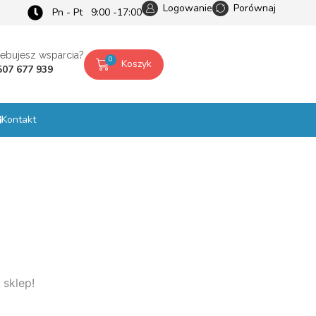
Logowanie
Porównaj
Pn - Pt 9:00 -17:00
zebujesz wsparcia?
0
Koszyk
507 677 939
Kontakt
 sklep!