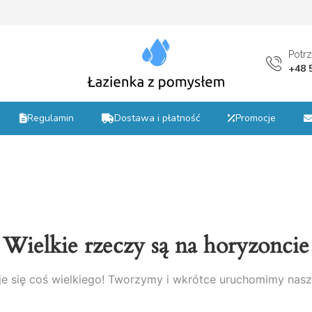
st
Potr
+48 
Regulamin
Dostawa i płatność
Promocje
Wielkie rzeczy są na horyzoncie
e się coś wielkiego! Tworzymy i wkrótce uruchomimy nasz