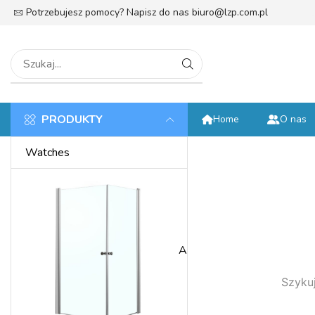
Potrzebujesz pomocy? Napisz do nas
biuro@lzp.com.pl
tek
PRODUKTY
Home
O nas
Watches
Anniversary
Szykuj