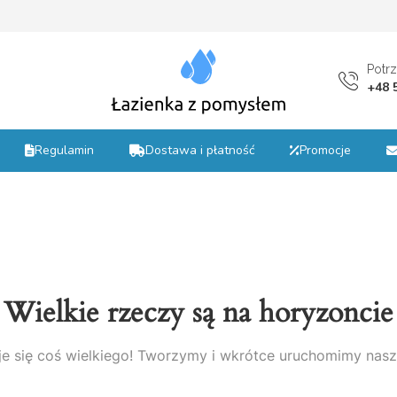
st
Potr
+48 
Regulamin
Dostawa i płatność
Promocje
Wielkie rzeczy są na horyzoncie
e się coś wielkiego! Tworzymy i wkrótce uruchomimy nasz