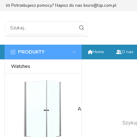
Potrzebujesz pomocy? Napisz do nas
biuro@lzp.com.pl
tek
PRODUKTY
Home
O nas
Watches
Anniversary
Szykuj