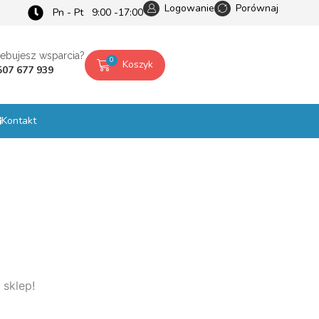
Logowanie
Porównaj
Pn - Pt 9:00 -17:00
zebujesz wsparcia?
0
Koszyk
507 677 939
Kontakt
 sklep!