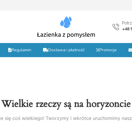
st
Potr
+48 
Regulamin
Dostawa i płatność
Promocje
Wielkie rzeczy są na horyzoncie
e się coś wielkiego! Tworzymy i wkrótce uruchomimy nasz