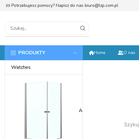
Potrzebujesz pomocy? Napisz do nas
biuro@lzp.com.pl
tek
PRODUKTY
Home
O nas
Watches
Anniversary
Szykuj