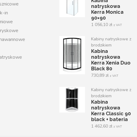
Kabina
ysznicowe
natryskowa
Kerra Monica
k-in
90×90
iniowe
1 056,10
zł
z VAT
tryskowe
 nawannowe
Kabiny natryskowe z
brodzikiem
Kabina
atryskowe
natryskowa
Kerra Xenia Duo
Black 80
730,89
zł
z VAT
Kabiny natryskowe z
brodzikiem
Kabina
natryskowa
Kerra Classic 90
black + bateria
1 462,60
zł
z VAT