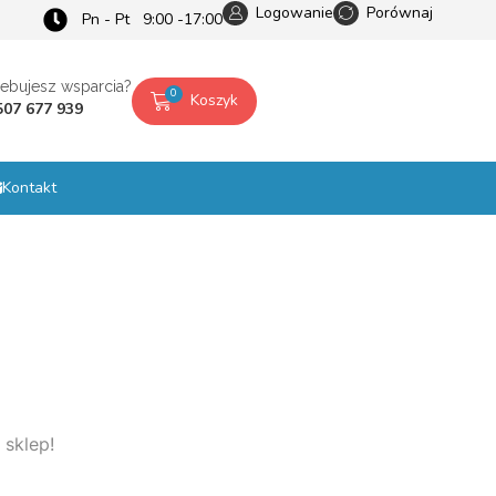
Logowanie
Porównaj
Pn - Pt 9:00 -17:00
zebujesz wsparcia?
0
Koszyk
507 677 939
Kontakt
 sklep!